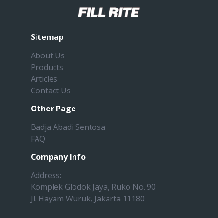
Sitemap
About Us
Products
Articles
Contact Us
Other Page
Badja Abadi Sentosa
FAQ
Company Info
Address:
Komplek Glodok Jaya, Ruko No. 90
Jl. Hayam Wuruk, Jakarta 11180