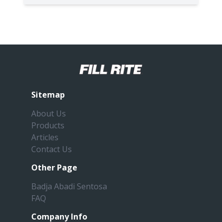
Sitemap
About Us
Products
Articles
Contact Us
Other Page
Badja Abadi Sentosa
FAQ
Company Info