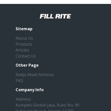
Sitemap
About Us
Products
Articles
Contact Us
Other Page
Badja Abadi Sentosa
FAQ
Company Info
Address:
Komplek Glodok Jaya, Ruko No. 90