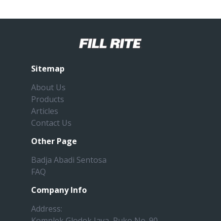
Sitemap
About Us
Products
Articles
Contact Us
Other Page
Badja Abadi Sentosa
FAQ
Company Info
Address:
Komplek Glodok Jaya, Ruko No. 90