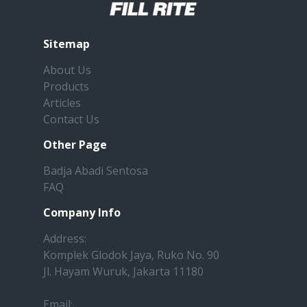
Sitemap
About Us
Products
Articles
Contact Us
Other Page
Badja Abadi Sentosa
FAQ
Company Info
Address:
Komplek Glodok Jaya, Ruko No. 90
Jl. Hayam Wuruk, Jakarta 11180
Email: