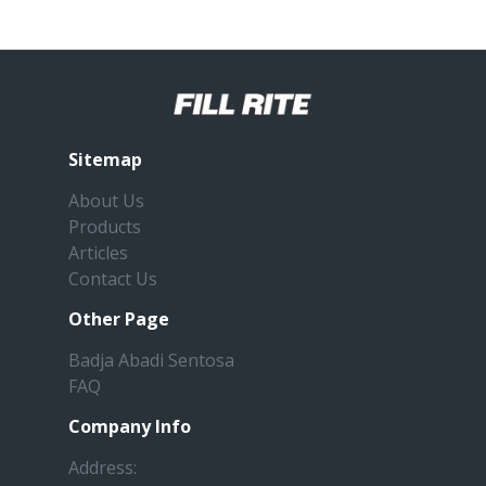
Sitemap
About Us
Products
Articles
Contact Us
Other Page
Badja Abadi Sentosa
FAQ
Company Info
Address: